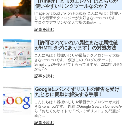
【Rinker】と【カエレバ】はどちらが
使いやすいリンクツールなのか？
Image by cloudlynx on Pixabay こんにちは！器械い
じりや最新テクノロジーが大好きなkensirouです。
ブログでアマゾンや楽天市場の商品へ...
記事を読む
【許可されていない属性または属性値
がHMTLタグにあります】の対処方法
こんにちは！器械いじりや最新テクノロジーが大好
きなkensirouです。 僕はこのブログのテーマに
Simplicity2を使わせてもらってますが、2020年8月頃
からGo...
記事を読む
Googleにパンくずリストの警告を受け
たときに簡単に解決する手順！
こんにちは！器械いじりや最新テクノロジーが大好
きなkensirouです。 以前にGoogle Search Consoleか
ら『おたくのサイトで「パンくずリスト」の問題が
新た...
記事を読む