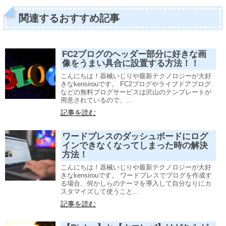
関連するおすすめ記事
FC2ブログのヘッダー部分に好きな画
像をうまい具合に設置する方法！！
こんにちは！器械いじりや最新テクノロジーが大好
きなkensirouです。 FC2ブログやライブドアブログ
などの無料ブログサービスは沢山のテンプレートが
用意されているので、...
記事を読む
ワードプレスのダッシュボードにログ
インできなくなってしまった時の解決
方法！
こんにちは！器械いじりや最新テクノロジーが大好
きなkensirouです。 ワードプレスでブログを作成す
る場合、何かしらのテーマを導入して自分なりにカ
スタマイズして使うこと...
記事を読む