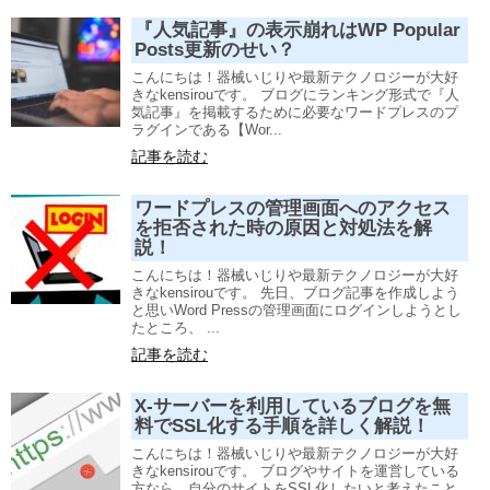
『人気記事』の表示崩れはWP Popular
Posts更新のせい？
こんにちは！器械いじりや最新テクノロジーが大好
きなkensirouです。 ブログにランキング形式で『人
気記事』を掲載するために必要なワードプレスのプ
ラグインである【Wor...
記事を読む
ワードプレスの管理画面へのアクセス
を拒否された時の原因と対処法を解
説！
こんにちは！器械いじりや最新テクノロジーが大好
きなkensirouです。 先日、ブログ記事を作成しよう
と思いWord Pressの管理画面にログインしようとし
たところ、 ...
記事を読む
X-サーバーを利用しているブログを無
料でSSL化する手順を詳しく解説！
こんにちは！器械いじりや最新テクノロジーが大好
きなkensirouです。 ブログやサイトを運営している
方なら、自分のサイトをSSL化したいと考えたこと