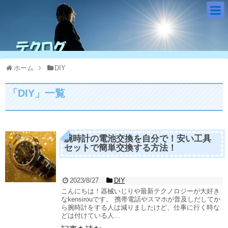
ホーム
DIY
「
DIY
」
一覧
腕時計の電池交換を自分で！安い工具
セットで簡単交換する方法！
2023/8/27
DIY
こんにちは！器械いじりや最新テクノロジーが大好き
なkensirouです。 携帯電話やスマホが普及しだしてか
ら腕時計をする人は減りましたけど、仕事に行く時な
どは付けている人...