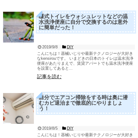
様式トイレをウォシュレットなどの温
水洗浄便座に自分で交換するのは意外
に簡単だった！
2019/9/8
DIY
こんにちは！器械いじりや最新テクノロジーが大好き
なkensirouです。 いまどきの日本のトイレは温水洗浄
便座があたりまえで、賃貸アパートでも温水洗浄便座
を設置してあると...
記事を読む
自分でエアコン掃除をする時は奥に潜
むカビ退治まで徹底的にやりましょ
う！
2019/8/5
DIY
こんにちは！器械いじりや最新テクノロジーが大好き