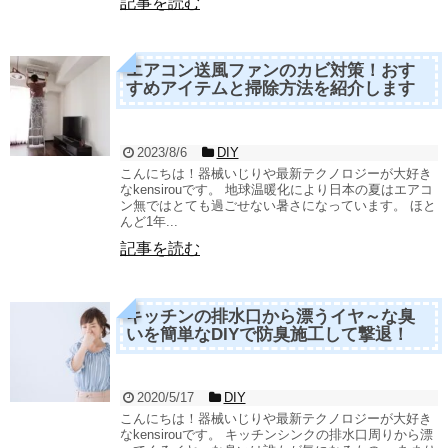
記事を読む
エアコン送風ファンのカビ対策！おす
すめアイテムと掃除方法を紹介します
2023/8/6
DIY
こんにちは！器械いじりや最新テクノロジーが大好き
なkensirouです。 地球温暖化により日本の夏はエアコ
ン無ではとても過ごせない暑さになっています。 ほと
んど1年...
記事を読む
キッチンの排水口から漂うイヤ～な臭
いを簡単なDIYで防臭施工して撃退！
2020/5/17
DIY
こんにちは！器械いじりや最新テクノロジーが大好き
なkensirouです。 キッチンシンクの排水口周りから漂