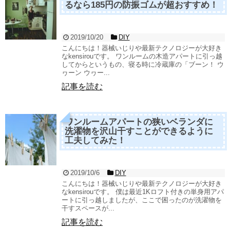
るなら185円の防振ゴムが超おすすめ！
2019/10/20
DIY
こんにちは！器械いじりや最新テクノロジーが大好き
なkensirouです。 ワンルームの木造アパートに引っ越
してからというもの、寝る時に冷蔵庫の「ブーン！ ウ
ヮーン ウヮー...
記事を読む
ワンルームアパートの狭いベランダに
洗濯物を沢山干すことができるように
工夫してみた！
2019/10/6
DIY
こんにちは！器械いじりや最新テクノロジーが大好き
なkensirouです。 僕は最近1Kロフト付きの単身用アパ
ートに引っ越しましたが、ここで困ったのが洗濯物を
干すスペースが...
記事を読む