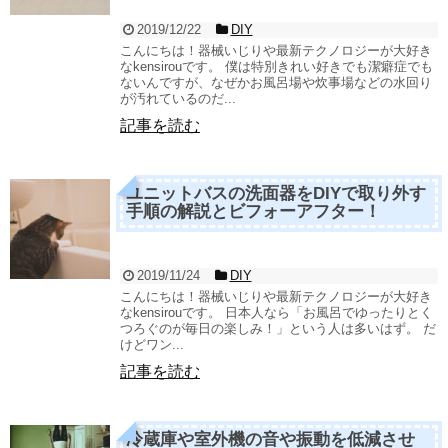
2019/12/22
DIY
こんにちは！器械いじりや最新テクノロジーが大好き
なkensirouです。 僕は特別きれい好きでも潔癖症でも
ないんですが、なぜかお風呂場や炊事場などの水回り
が汚れているのだ...
記事を読む
ユニットバスの洗面器をDIYで取り外す
手順の解説とビフォーアフター！
2019/11/24
DIY
こんにちは！器械いじりや最新テクノロジーが大好き
なkensirouです。 日本人なら「お風呂でゆったりとく
つろぐのが毎日の楽しみ！」という人は多いはず。 だ
けどワン...
記事を読む
冷蔵庫や室外機の音や振動を低減させ