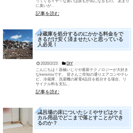
ってくるイヤ～な臭いは誰もが気になるもの。 あまり
に臭いが...
記事を読む
冷蔵庫を処分するのにかかる料金をで
きるだけ安く済ませたいと思っている
人必見！
2020/2/23
DIY
こんにちは！器械いじりや最新テクノロジーが大好き
なkensirouです。 皆さんご存知の通りエアコンやテレ
ビ、冷蔵庫、洗濯機の家電4品目を処分する場合、リ
サイクル料を支払...
記事を読む
風呂場の床についたシミやサビはケミ
カル用品でどこまで落とすことができ
るのか？