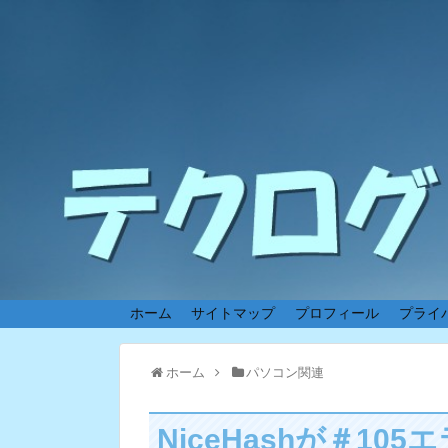
ホーム
サイトマップ
プロフィール
プライ
ホーム
パソコン関連
NiceHashが＃1