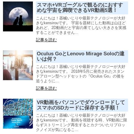
スマホ+VRゴーグルで観るのにおすす
めな宇宙を満喫できるVR動画5選！
こんにちは！器械いじりや最新テクノロジーが大好
きなkensirouです。 宇宙を題材にした動画は山ほど
あれど、2D動画だと宇宙の果てしない大きさを実感
することができません...
記事を読む
Oculus GoとLenovo Mirage Soloの違
いは何？
こんにちは！器械いじりや最新テクノロジーが大好
きなkensirouです。 2018年5月に発売されたスタン
ドアローン型ヘッドセットの『Oculus Go』の後を
追うように...
記事を読む
VR動画をパソコンでダウンロードして
スマホのSDカードに保存する手順！
こんにちは！器械いじりや最新テクノロジーが大好
きなkensirouです。 動画を視聴する時、VR動画に限
らずストリーミング再生するとカクついたりブロッ
クノイズが気になるこ...