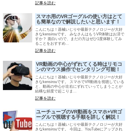
記事を読む
スマホ用のVRゴーグルの使い方はとて
も簡単なので解説したいと思います！
こんにちは！器械いじりや最新テクノロジーが大好
きなkensirouです。 みなさんはもうVR体験はお済で
すか？ 面白いので、まだの方はぜひ1度体験してみ
ることをおすすめ...
記事を読む
VR動画の中心がずれてくる時はリモコ
ンのマウス操作でセンタリング可能！
こんにちは！器械いじりや最新テクノロジーが大好
きなkensirouです。 スマホでVR動画を視聴している
と、動画の中心が左右にずれていってしまうことが
結構な頻度で起こりま...
記事を読む
ユーチューブのVR動画をスマホ+VRゴ
ーグルで視聴する手順を詳しく解説！
こんにちは！器械いじりや最新テクノロジーが大好
きなkensirouです。 今回は、YouTubeにアップされ