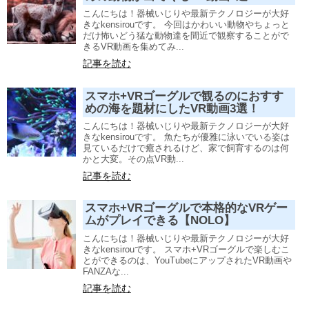
こんにちは！器械いじりや最新テクノロジーが大好
きなkensirouです。 今回はかわいい動物やちょっと
だけ怖いどう猛な動物達を間近で観察することがで
きるVR動画を集めてみ...
記事を読む
スマホ+VRゴーグルで観るのにおすす
めの海を題材にしたVR動画3選！
こんにちは！器械いじりや最新テクノロジーが大好
きなkensirouです。 魚たちが優雅に泳いでいる姿は
見ているだけで癒されるけど、家で飼育するのは何
かと大変。その点VR動...
記事を読む
スマホ+VRゴーグルで本格的なVRゲー
ムがプレイできる【NOLO】
こんにちは！器械いじりや最新テクノロジーが大好
きなkensirouです。 スマホ+VRゴーグルで楽しむこ
とができるのは、YouTubeにアップされたVR動画や
FANZAな...
記事を読む