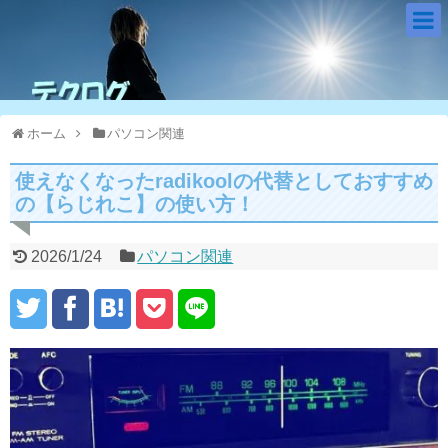
ホーム
パソコン関連
使えなくなったradikoolの代替としておすすめ
の【らじれこ】の使い方！
2026/1/24
パソコン関連