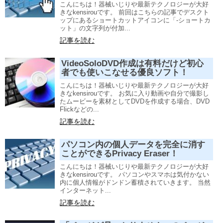
こんにちは！器械いじりや最新テクノロジーが大好
きなkensirouです。 前回はこちらの記事でデスクト
ップにあるショートカットアイコンに「-ショートカ
ット」の文字列が付加...
記事を読む
VideoSoloDVD作成は有料だけど初心
者でも使いこなせる優良ソフト！
こんにちは！器械いじりや最新テクノロジーが大好
きなkensirouです。 お気に入り動画や自分で撮影し
たムービーを素材としてDVDを作成する場合、DVD
Flickなどの...
記事を読む
パソコン内の個人データを完全に消す
ことができるPrivacy Eraser！
こんにちは！器械いじりや最新テクノロジーが大好
きなkensirouです。 パソコンやスマホは気付かない
内に個人情報がドンドン蓄積されていきます。 当然
インターネット...
記事を読む