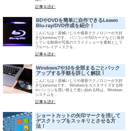
記事を読む
BDやDVDを簡単に自作できるLeawo
Blu-ray/DVD作成を紹介！
こんにちは！器械いじりや最新テクノロジーが大好
きなkensirouです。 パソコンやSDカードなどに保存
している動画や写真のスライドショーを素材として
ブルーレイディスクを...
記事を読む
Windows7や10を全部まるごとバック
アップする手順を詳しく解説！
こんにちは！器械いじりや最新テクノロジーが大好
きなkensirouです。 Windowsをカスタマイズする時
やパソコンを買い替えて使い始める時は、Windows
システムを...
記事を読む
ショートカットの矢印マークを消して
デスクトップをスッキリとさせる方
法！