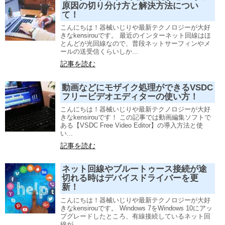
原因の切り分け方と解決方法につい
て！
こんにちは！器械いじりや最新テクノロジーが大好
きなkensirouです。 最近のインターネット回線はほ
とんどが光回線なので、普段ネットサーフィンやメ
ールの送受信くらいしか...
記事を読む
動画などにモザイク処理ができるVSDC
フリービデオエディターの使い方！
こんにちは！器械いじりや最新テクノロジーが大好
きなkensirouです！ この記事では動画編集ソフトで
ある【VSDC Free Video Editor】の導入方法と使
い...
記事を読む
ネット回線やブルートゥース接続が途
切れる時はデバイスドライバーを更
新！
こんにちは！器械いじりや最新テクノロジーが大好
きなkensirouです。 Windows 7をWindows 10にアッ
プグレードしたところ、有線接続しているネット回
線が...