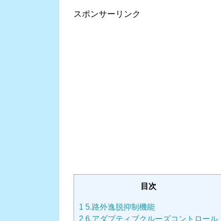
スポンサーリンク
目次
1
5.路外逸脱抑制機能
2
6.アダプティブクルーズコントロール