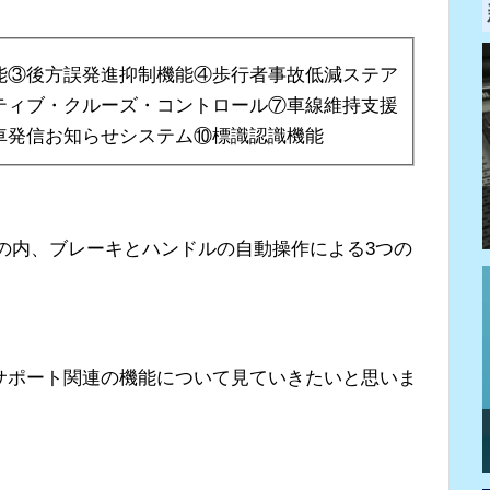
能③後方誤発進抑制機能④歩行者事故低減ステア
ティブ・クルーズ・コントロール⑦車線維持支援
車発信お知らせシステム⑩標識認識機能
の機能の内、ブレーキとハンドルの自動操作による3つの
サポート関連の機能について見ていきたいと思いま