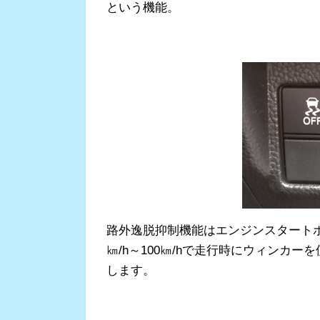
という機能。
路外逸脱抑制機能はエンジンスタートボ
㎞/h～100㎞/hで走行時にウィンカ
します。