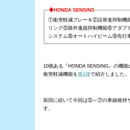
◆HONDA SENSING
①衝突軽減ブレーキ②誤発進抑制機
リング⑤路外逸脱抑制機能⑥アダプ
システム⑧オートハイビーム⑨先行
10個ある『HONDA SENSING』
衝突軽減機能を
第1弾
で紹介しました。
前回に続いて今回は⑤～⑦の車線維持
す。