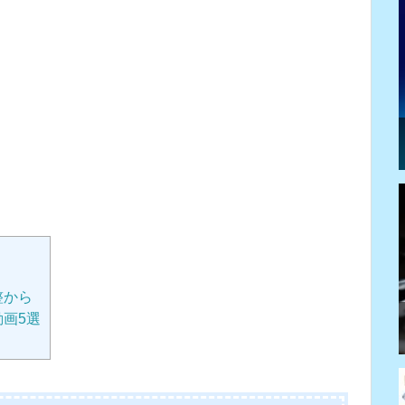
整から
画5選